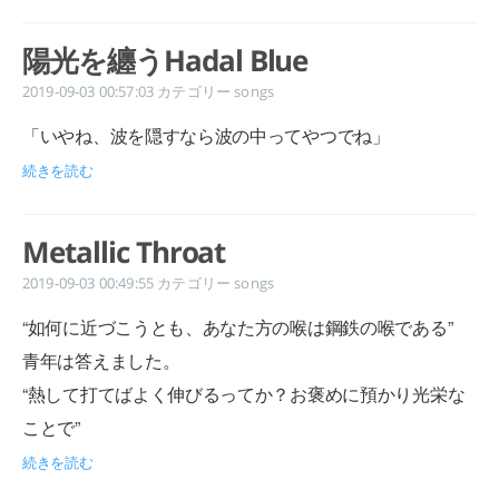
陽光を纏うHadal Blue
2019-09-03 00:57:03
カテゴリー
songs
「いやね、波を隠すなら波の中ってやつでね」
続きを読む
Metallic Throat
2019-09-03 00:49:55
カテゴリー
songs
“如何に近づこうとも、あなた方の喉は鋼鉄の喉である”
青年は答えました。
“熱して打てばよく伸びるってか？お褒めに預かり光栄な
ことで”
続きを読む